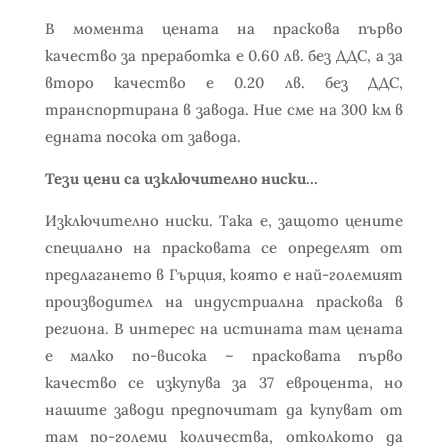
В момента цената на праскова първо
качество за преработка е 0.60 лв. без ДДС, а за
второ качество е 0.20 лв. без ДДС,
транспортирана в завода. Ние сме на 300 км в
едната посока от завода.
Тези цени са изключително ниски…
Изключително ниски. Така е, защото цените
специално на прасковата се определят от
предлагането в Гърция, която е най-големият
производител на индустриална праскова в
региона. В интерес на истината там цената
е малко по-висока – прасковата първо
качество се изкупува за 37 евроцента, но
нашите заводи предпочитат да купуват от
там по-големи количества, отколкото да