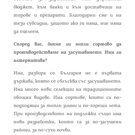
бюджет, към банки и към доставчици на
торове и препарати. Благодарни сме и на
тези субсидии, защото ако ги няма, ние няма
да оцелеем.
Според Вас, бихме ли могли сортово да
противодействаме на засушаването. Има ли
алтернатива?
Има, разбира се. България не е първата
държава, която се сблъсква със засушаването.
Има много нови селекции на традиционните
овощни видове. Има сортове, които са по-
подходящи за топли зимни и по-горещи лета.
При производството на подложки също има
нови разработки, които са за по-засушени
райони, за по-сухи почви.