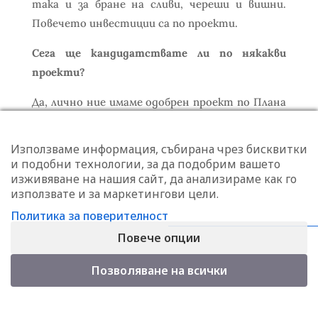
така и за бране на сливи, череши и вишни.
Повечето инвестиции са по проекти.
Сега ще кандидатствате ли по някакви
проекти?
Да, лично ние имаме одобрен проект по Плана
за възстановяване и устойчивост. Ще
изградим хладилна база със соларни панели и
Използваме информация, събирана чрез бисквитки
ще закупим трактор с машина за
и подобни технологии, за да подобрим вашето
изживяване на нашия сайт, да анализираме как го
механизирана резитба, както и един робот
използвате и за маркетингови цели.
косачка.
Политика за поверителност
Основният проблем, с който се сблъскват
Повече опции
колегите и споделят с мен в момента, е малко
по-рестриктивната политика на банките по
Позволяване на всички
отношение на кредитирането. Има проблеми
с финансирането на такива проекти.