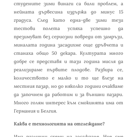
студените зими винаги са били проблем, а
нейната дървесина издържа до минус 15
градуса. След като една-две зими тези
тестови полета успяха успешно да
презимуват без сериозни повреди от замръзи,
миналата година засадихме още дръвчета и
станаха общо 50 декара. Културата много
добре се представя и тази година мисля да
реализираме първите плодове. Разбира се,
количеството е малко и то ще влезе на
местния пазар, но до няколко години очакваме
да започнем да работим и за външни пазари.
Много голям интерес към смокинята има от
Германия и Белгия.
Каква е технологията на отглеждане?
Има различни схеми на засаждане. Ние сме