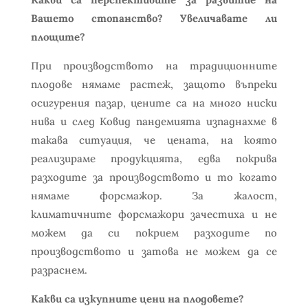
Вашето стопанство? Увеличавате ли
площите?
При производството на традиционните
плодове нямаме растеж, защото въпреки
осигурения пазар, цените са на много ниски
нива и след Ковид пандемията изпаднахме в
такава ситуация, че цената, на която
реализираме продукцията, едва покрива
разходите за производството и то когато
нямаме форсмажор. За жалост,
климатичните форсмажори зачестиха и не
можем да си покрием разходите по
производството и затова не можем да се
разраснем.
Какви са изкупните цени на плодовете?