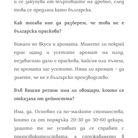
и се закупува от търговците на дребно, след
това се предлага като българска.
Как тогава ние да разберем, че това не е
българска праскова?
Винаги по вкуса и аромата. Минете ли покрай
един щанд и усетите аромат на плод,
независимо дали е праскова, кайсия или пъпеш,
по аромата ще усетите. Няма ли аромат – да
знаете, че не е българско производство.
Във Вашия регион има ли овощари, които се
отказаха от дейността?
Има, да. Основно са по-малките стопанства,
които са от порядъка 20-30 до 50-60 декара,
защото те не успяват да се справят с
предизвикателствата, а сдружаването в