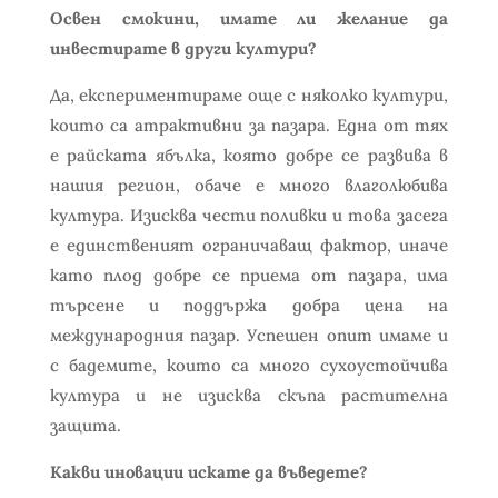
Освен смокини, имате ли желание да
инвестирате в други култури?
Да, експериментираме още с няколко култури,
които са атрактивни за пазара. Една от тях
е райската ябълка, която добре се развива в
нашия регион, обаче е много влаголюбива
култура. Изисква чести поливки и това засега
е единственият ограничаващ фактор, иначе
като плод добре се приема от пазара, има
търсене и поддържа добра цена на
международния пазар. Успешен опит имаме и
с бадемите, които са много сухоустойчива
култура и не изисква скъпа растителна
защита.
Какви иновации искате да въведете?