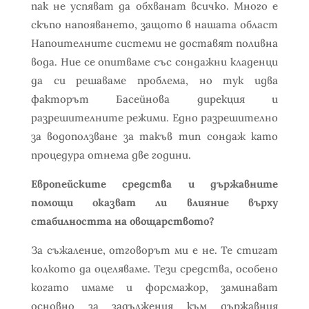
пак не успяват да обхванат всичко. Много е
скъпо напояването, защото в нашата област
Напоителните системи не доставят поливна
вода. Ние се опитваме със сондажни кладенци
да си решаваме проблема, но тук идва
факторът Басейнова дирекция и
разрешителните режими. Едно разрешително
за водоползване за такъв тип сондаж като
процедура отнема две години.
Европейските средства и държавните
помощи оказват ли влияние върху
стабилността на овощарството?
За съжаление, отговорът ми е не. Те стигат
колкото да оцеляваме. Тези средства, особено
когато имаме и форсмажор, заминават
основно за задължения към държавния