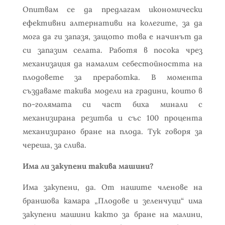
Опитвам се да предлагам икономически
ефективни алтернативи на колегите, за да
мога да ги запазя, защото това е начинът да
си запазим селата. Работя в посока чрез
механизация да намалим себестойността на
плодовете за преработка. В момента
създаваме такива модели на градини, които в
по-голямата си част биха минали с
механизирана резитба и със 100 процента
механизирано бране на плода. Тук говоря за
череша, за слива.
Има ли закупени такива машини?
Има закупени, да. От нашите членове на
браншова камара „Плодове и зеленчуци“ има
закупени машини както за бране на малини,