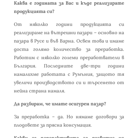
Каква е годината за Вас и къде реализирате
продукцията си?
От няколко години продукцията си
реализираме на вътрешни пазари – основно на
пазара в Русе и във Варна. Освен това и имаме
доста голямо количество за преработка.
Работим с няколко големи преработватели в
България. Последните две-три години
намалихме работата с Румъния, защото тя
увеличи производството си и търсенето от
нейна страна намаля.
Да разбирам, че имате осигурен пазар?
За преработка – да. Но нямаме договори за
плодовете за прясна консумация.
Какви са перспективите за развитие на