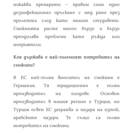
никакви препарати – правим само едно
дезинфекционно пръскане с мед рано през
пролетта след като минат студовете.
Смокинята расте много бързо и бързо
преодолява проблеми като ръжда или
неприятели.
Коя държава е най-големият потребител на
смокини?
В ЕС най-голям вносител на смокиня е
Германия. Тя традиционно е голям
производител на плодове. Основен
производител в нашия регион е Турция, но
Турция освен ЕС захранва и пазара на изток,
арабските пазари. Те също са голям
потребител на смокини.