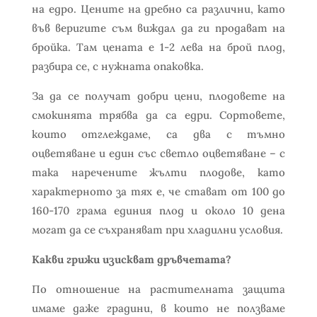
на едро. Цените на дребно са различни, като
във веригите съм виждал да ги продават на
бройка. Там цената е 1-2 лева на брой плод,
разбира се, с нужната опаковка.
За да се получат добри цени, плодовете на
смокинята трябва да са едри. Сортовете,
които отглеждаме, са два с тъмно
оцветяване и един със светло оцветяване – с
така наречените жълти плодове, като
характерното за тях е, че стават от 100 до
160-170 грама единия плод и около 10 дена
могат да се съхраняват при хладилни условия.
Какви грижи изискват дръвчетата?
По отношение на растителната защита
имаме даже градини, в които не ползваме