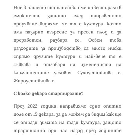
Ние в нашето стопанство сме инвестирали в
смокинята, защото след направеното
проучване видяхме, че тя е култура, която
има пазарно търсене за пресен плод и за
преработен, разбира се. Освен това
разходите за производство са много ниски
спрямо другите култури и най-вече тя е
гъвкава и отговаря на измененията на
климатичните условия. Сухоустойчива е.
Жароустойчива е.
С колко декара стартирахте?
През 2022 година направихме едно опитно
поле от 15 декара, за да можем да видим как ще
се отрази зимата на тази култура, защото
традиционно при нас назад през годините