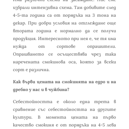
избрали интензивна схема. Там добивите след
4-5-та година са от порядъка на 3 тона на
декар. При добри условия на отглеждане още
втората година е нормално да се получи
продукция. Интересното при нея е, че тя има
нужда от сортове опрашители.
Опрашването се осъществява чрез така
наречената смокинова оса, която за всеки
сорт е различна.
Как върви цената на смокинята на едро и на
дребно у нас и в чужбина?
Себестойността е около една трета в
сравнение със себестойността на другите
култури. В момента цената на първо
качество смокиня е от порядъка на 4-5 лева