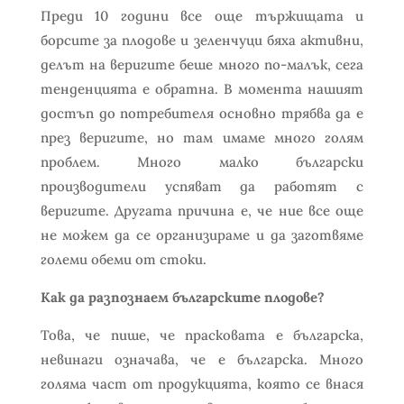
Преди 10 години все още тържищата и
борсите за плодове и зеленчуци бяха активни,
делът на веригите беше много по-малък, сега
тенденцията е обратна. В момента нашият
достъп до потребителя основно трябва да е
през веригите, но там имаме много голям
проблем. Много малко български
производители успяват да работят с
веригите. Другата причина е, че ние все още
не можем да се организираме и да заготвяме
големи обеми от стоки.
Как да разпознаем българските плодове?
Това, че пише, че прасковата е българска,
невинаги означава, че е българска. Много
голяма част от продукцията, която се внася