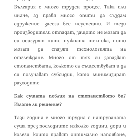
България е много труден процес. Така или
иначе, аз правя много опити да създам
сдружение, засега все неуспешни. И тези
производители отпадат, защото не могат да
си осигурят нито нужната техника, нито
могат да спазят технологията на
отглеждане. Много от тях си запазват
стопанствата, колкото са съществуват и да
си получават субсидии, като минимизират
разходите.
Как сушата повлия на стопанството ви?
Имате ли решение?
Тази година е много трудна с натрупаната
суша през последните няколко години, дори и
колеги, които правят оптимално напояване,