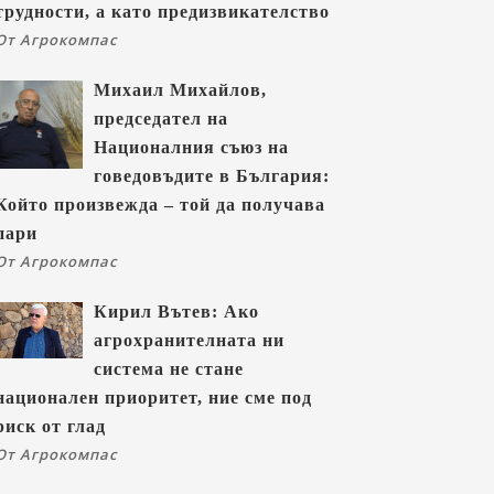
трудности, а като предизвикателство
От Агрокомпас
Михаил Михайлов,
председател на
Националния съюз на
говедовъдите в България:
Който произвежда – той да получава
пари
От Агрокомпас
Кирил Вътев: Ако
агрохранителната ни
система не стане
национален приоритет, ние сме под
риск от глад
От Агрокомпас