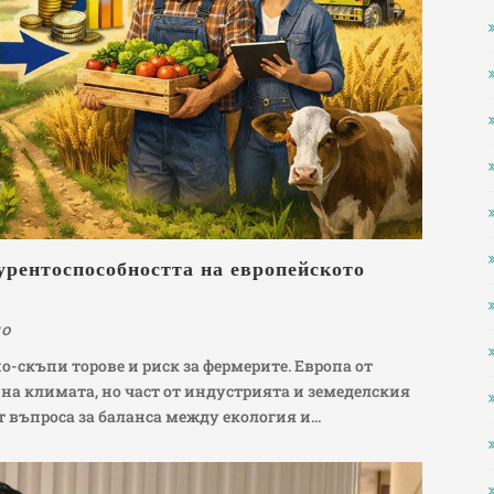
рентоспособността на европейското
но
о-скъпи торове и риск за фермерите. Европа от
на климата, но част от индустрията и земеделския
т въпроса за баланса между екология и...