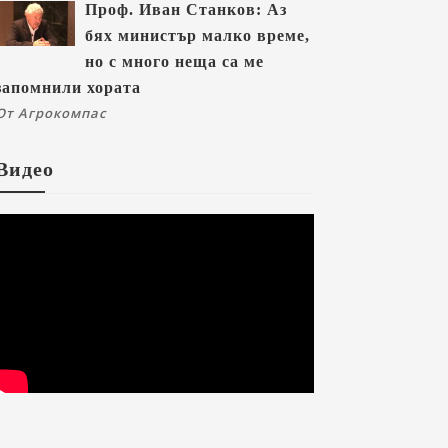
Проф. Иван Станков: Аз
бях министър малко време,
но с много неща са ме
запомнили хората
От Агрокомпас
Видео