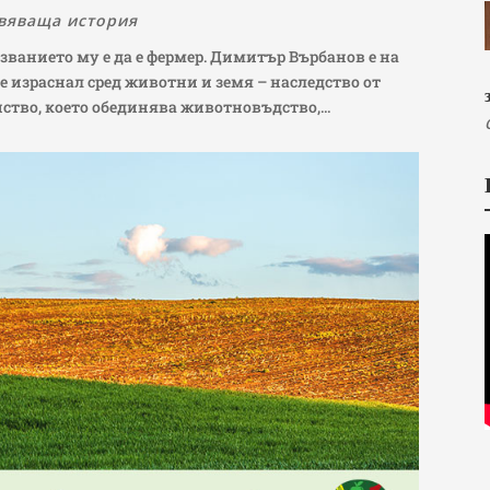
вяваща история
ванието му е да е фермер. Димитър Върбанов е на
 е израснал сред животни и земя – наследство от
ство, което обединява животновъдство,...