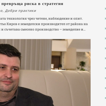
о превръща риска в стратегия
но
,
Добри практики
ата технология чрез четене, наблюдение и опит.
тьо Киров е земеделски производител от района на
 и съчетава смесено производство – земеделие и...