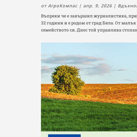
от
АгроКомпас
|
апр. 9, 2026
|
Вдъхно
Въпреки че е завършил журналистика, приз
32 години и е родом от град Бяла. От малък
семейството си. Днес той управлява стопан