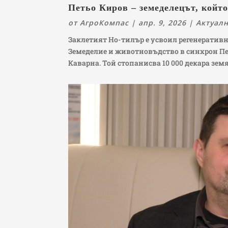
Петьо Киров – земеделецът, койт
от
АгроКомпас
|
апр. 9, 2026
|
Актуал
Заклетият Но-тилър е усвоил регенеративн
Земеделие и животновъдство в синхрон Пе
Каварна. Той стопанисва 10 000 декара земя