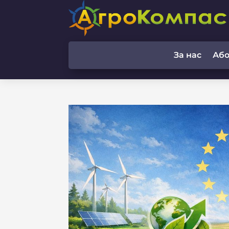
За нас
Аб