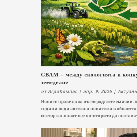
СВАМ – между екологията и конку
земеделие
от
АгроКомпас
|
апр. 9, 2026
|
Актуал
Новите правила за въглеродните емисии: п
години води активна политика в областта 
сектор започват все по-открито да поставя