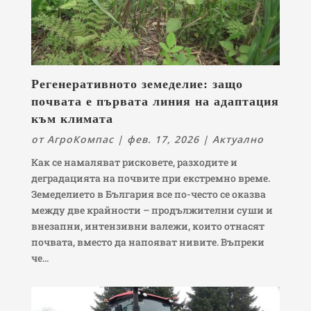
Регенеративното земеделие: защо
почвата е първата линия на адаптация
към климата
от
АгроКомпас
|
фев. 17, 2026
|
Актуално
Как се намаляват рисковете, разходите и
деградацията на почвите при екстремно време.
Земеделието в България все по-често се оказва
между две крайности – продължителни суши и
внезапни, интензивни валежи, които отнасят
почвата, вместо да напояват нивите. Въпреки
че...