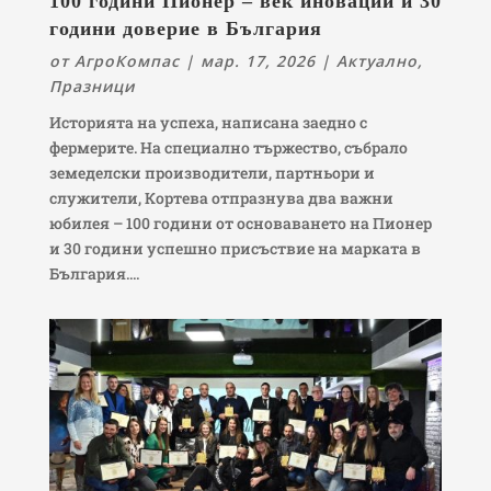
100 години Пионер – век иновации и 30
години доверие в България
от
АгроКомпас
|
мар. 17, 2026
|
Актуално
,
Празници
Историята на успеха, написана заедно с
фермерите. На специално тържество, събрало
земеделски производители, партньори и
служители, Кортева отпразнува два важни
юбилея – 100 години от основаването на Пионер
и 30 години успешно присъствие на марката в
България....