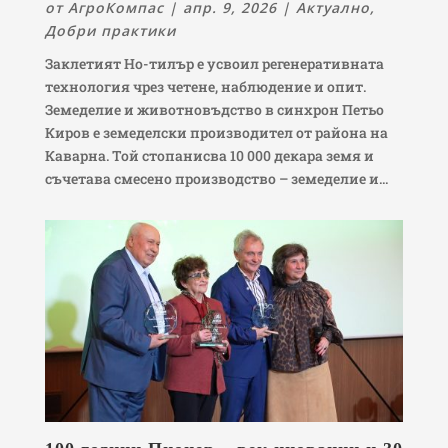
от
АгроКомпас
|
апр. 9, 2026
|
Актуално
,
Добри практики
Заклетият Но-тилър е усвоил регенеративната
технология чрез четене, наблюдение и опит.
Земеделие и животновъдство в синхрон Петьо
Киров е земеделски производител от района на
Каварна. Той стопанисва 10 000 декара земя и
съчетава смесено производство – земеделие и...