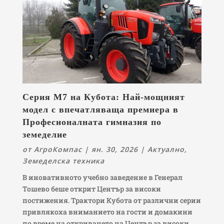
Серия M7 на Кубота: Най-мощният
модел с впечатляваща премиера в
Професионалната гимназия по
земеделие
от
АгроКомпас
|
ян. 30, 2026
|
Актуално
,
Земеделска техника
В иновативното учебно заведение в Генерал
Тошево беше открит Център за високи
постижения. Трактори Кубота от различни серии
привлякоха вниманието на гости и домакини
по време на откриването на Център за високи