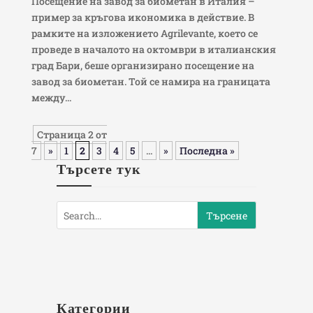
Посещение на завод за биометан в Италия –
пример за кръгова икономика в действие. В
рамките на изложението Agrilevante, което се
проведе в началото на октомври в италианския
град Бари, беше организирано посещение на
завод за биометан. Той се намира на границата
между...
Страница 2 от
7
»
1
2
3
4
5
...
»
Последна »
Търсете тук
Категории