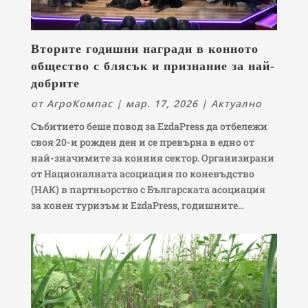
Вторите годишни награди в конното
общество с блясък и признание за най-
добрите
от
АгроКомпас
|
мар. 17, 2026
|
Актуално
Събитието беше повод за EzdaPress да отбележи
своя 20-и рожден ден и се превърна в едно от
най-значимите за конния сектор. Организирани
от Националната асоциация по коневъдство
(НАК) в партньорство с Българската асоциация
за конен туризъм и EzdaPress, годишните...