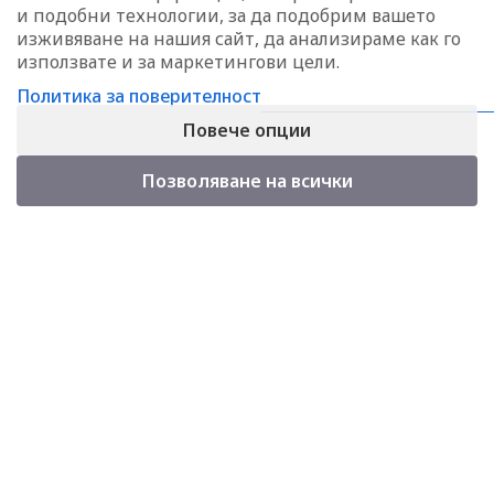
и подобни технологии, за да подобрим вашето
техника е дългосрочно решение,
изживяване на нашия сайт, да анализираме как го
пряко свързано с устойчивостта
използвате и за маркетингови цели.
на стопанството
Политика за поверителност
Повече опции
Теодор Пушкаров –
пчеларството между традицията,
Позволяване на всички
науката и оцеляването
Д-р Стоилко Апостолов: Не
можем да измерваме успеха само
с броя хектари или с платените
милиони